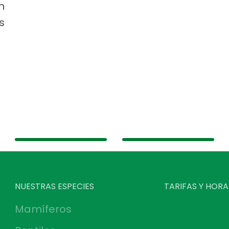
n
s
NUESTRAS ESPECIES
TARIFAS Y HORA
Mamíferos